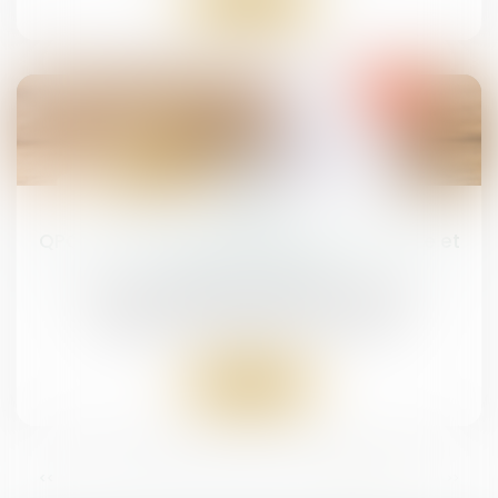
08
févr.
QPC : partage de l'indivision successorale et
principe d'égalité
Droit de la famille, des personnes et de leur
patrimoine
/
Patrimoine et succession
Lire la suite
...
<<
<
13
14
15
16
17
18
19
>
>>