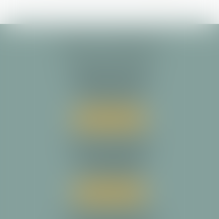
ALARY & ASSOCIÉS
Cabinet principal
29 allée François Verdier
31000 TOULOUSE
Tél :
05 34 31 64 30
Nous localiser
Cabinet secondaire
23 rue Magressolles
31780 CASTELGINEST
Tél :
05 34 31 64 30
Nous localiser
Cabinet secondaire