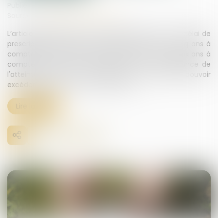
Publié le :
21/02/2024
Source :
www.lemag-juridique.com
L’article 921 alinéa 2 du Code civil énonce que « Le délai de
prescription de l'action en réduction est fixé à cinq ans à
compter de l'ouverture de la succession, ou à deux ans à
compter du jour où les héritiers ont eu connaissance de
l'atteinte portée à leur réserve, sans jamais pouvoir
excéder dix ans à compter du décès »...
Lire la suite
29