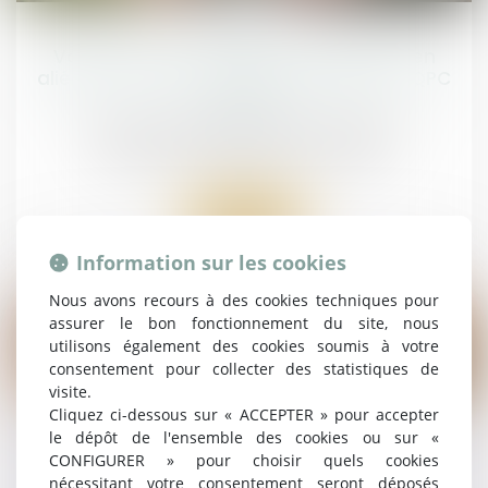
févr.
Valeur du nouveau bien subrogé au bien
aliéné et atteinte au droit de propriété : QPC
rejetée
Droit de la famille, des personnes et de leur
patrimoine
/
Patrimoine et succession
Lire la suite
Information sur les cookies
Nous avons recours à des cookies techniques pour
assurer le bon fonctionnement du site, nous
utilisons également des cookies soumis à votre
consentement pour collecter des statistiques de
21
visite.
févr.
Cliquez ci-dessous sur « ACCEPTER » pour accepter
le dépôt de l'ensemble des cookies ou sur «
Le délai de prescription de l’action en
CONFIGURER » pour choisir quels cookies
réduction : cinq ou deux ans ?
nécessitant votre consentement seront déposés