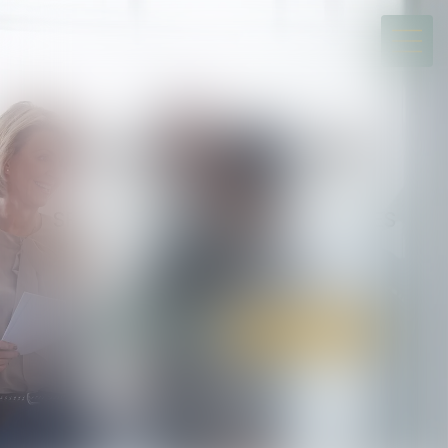
ALARY & ASSOCIÉS
Société d’avocats
SPÉCIALISTE DU DIVORCE ET DES
SUCCESSIONS
TOULOUSE / BIARRITZ
05 34 31 64 30
Rdv en ligne