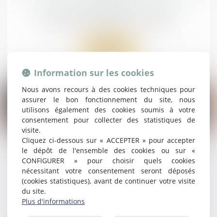
Droit de la famille, des personnes et de leur
patrimoine
/
Patrimoine et succession
Lire la suite
Information sur les cookies
Nous avons recours à des cookies techniques pour
assurer le bon fonctionnement du site, nous
utilisons également des cookies soumis à votre
consentement pour collecter des statistiques de
03
visite.
juil.
Cliquez ci-dessous sur « ACCEPTER » pour accepter
le dépôt de l'ensemble des cookies ou sur «
Frais bancaires lors d’une succession :
CONFIGURER » pour choisir quels cookies
suppression des cas de gratuité
nécessitant votre consentement seront déposés
Droit de la famille, des personnes et de leur
(cookies statistiques), avant de continuer votre visite
patrimoine
/
Patrimoine et succession
du site.
Plus d'informations
Lire la suite