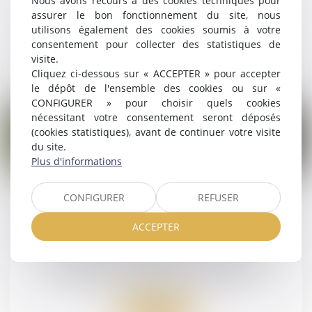
Droit de la famille, des personnes et de leur
Nous avons recours à des cookies techniques pour
patrimoine
/
Patrimoine et succession
assurer le bon fonctionnement du site, nous
utilisons également des cookies soumis à votre
consentement pour collecter des statistiques de
Lire la suite
visite.
Cliquez ci-dessous sur « ACCEPTER » pour accepter
le dépôt de l'ensemble des cookies ou sur «
CONFIGURER » pour choisir quels cookies
nécessitant votre consentement seront déposés
(cookies statistiques), avant de continuer votre visite
du site.
Plus d'informations
29
févr.
CONFIGURER
REFUSER
Valeur du nouveau bien subrogé au bien
aliéné et atteinte au droit de propriété : QPC
ACCEPTER
rejetée
Droit de la famille, des personnes et de leur
patrimoine
/
Patrimoine et succession
Lire la suite