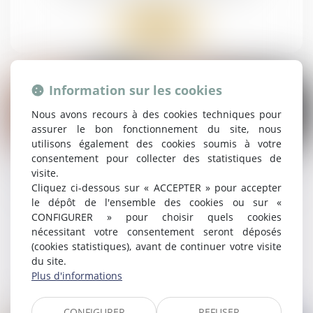
Lire la suite
Information sur les cookies
Nous avons recours à des cookies techniques pour
assurer le bon fonctionnement du site, nous
07
utilisons également des cookies soumis à votre
août
consentement pour collecter des statistiques de
visite.
Successions et donations déguisées : les fruits
Cliquez ci-dessous sur « ACCEPTER » pour accepter
doivent aussi être rapportés
le dépôt de l'ensemble des cookies ou sur «
Droit de la famille, des personnes et de leur
CONFIGURER » pour choisir quels cookies
patrimoine
/
Patrimoine et succession
nécessitant votre consentement seront déposés
(cookies statistiques), avant de continuer votre visite
du site.
Lire la suite
Plus d'informations
CONFIGURER
REFUSER