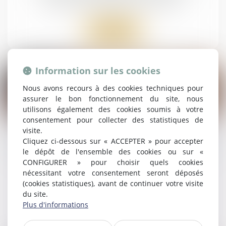
patrimoine
/
Patrimoine et succession
Lire la suite
Information sur les cookies
Nous avons recours à des cookies techniques pour
assurer le bon fonctionnement du site, nous
utilisons également des cookies soumis à votre
07
consentement pour collecter des statistiques de
févr.
visite.
Indivision successorale et démembrement : la
Cliquez ci-dessous sur « ACCEPTER » pour accepter
Cour de cassation tranche en faveur des nus-
le dépôt de l'ensemble des cookies ou sur «
propriétaires
CONFIGURER » pour choisir quels cookies
nécessitant votre consentement seront déposés
Droit de la famille, des personnes et de leur
(cookies statistiques), avant de continuer votre visite
patrimoine
/
Patrimoine et succession
du site.
Plus d'informations
Lire la suite