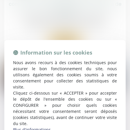
conjoint survivant n’est pas une opération de
partage
Droit de la famille, des personnes et de leur
patrimoine
/
Patrimoine et succession
Lire la suite
Information sur les cookies
Nous avons recours à des cookies techniques pour
assurer le bon fonctionnement du site, nous
utilisons également des cookies soumis à votre
consentement pour collecter des statistiques de
visite.
06
Cliquez ci-dessous sur « ACCEPTER » pour accepter
juin
le dépôt de l'ensemble des cookies ou sur «
Succession et société civile : cession
CONFIGURER » pour choisir quels cookies
opposable entre héritiers et intérêts du
nécessitant votre consentement seront déposés
rapport précisés
(cookies statistiques), avant de continuer votre visite
du site.
Droit de la famille, des personnes et de leur
Plus d'informations