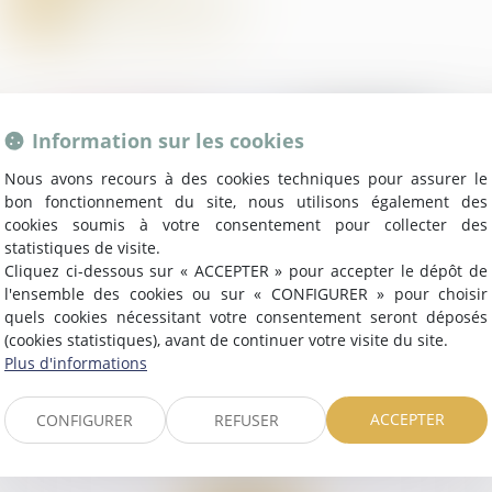
Information sur les cookies
Nous avons recours à des cookies techniques pour assurer le
bon fonctionnement du site, nous utilisons également des
cookies soumis à votre consentement pour collecter des
statistiques de visite.
Cliquez ci-dessous sur « ACCEPTER » pour accepter le dépôt de
10
l'ensemble des cookies ou sur « CONFIGURER » pour choisir
juil.
quels cookies nécessitant votre consentement seront déposés
(cookies statistiques), avant de continuer votre visite du site.
Donation: quelle est cette nouvelle
Plus d'informations
obligation administrative qui a
finalement été reportée?
ACCEPTER
CONFIGURER
REFUSER
Droit de la famille, des personnes et de leur
patrimoine