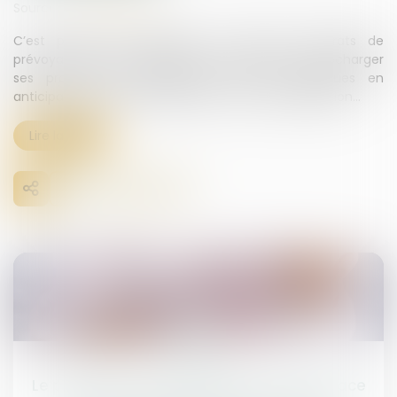
Source :
www.legifiscal.fr
C’est prévoir ses obsèques. Il s’agit de contrats de
prévoyance, qui permettent au souscripteur de décharger
ses proches du financement de ses obsèques en
anticipant à la fois les dépenses, et aussi l’organisation...
Lire la suite
23
oct.
Le projet de loi de finances et mise en place