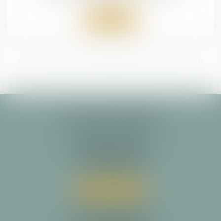
Lire la suite
...
<<
<
4
5
6
7
8
9
10
>
>>
ALARY & ASSOCIÉS
Cabinet principal
29 allée François Verdier
31000 TOULOUSE
Tél :
05 34 31 64 30
Nous localiser
Cabinet secondaire