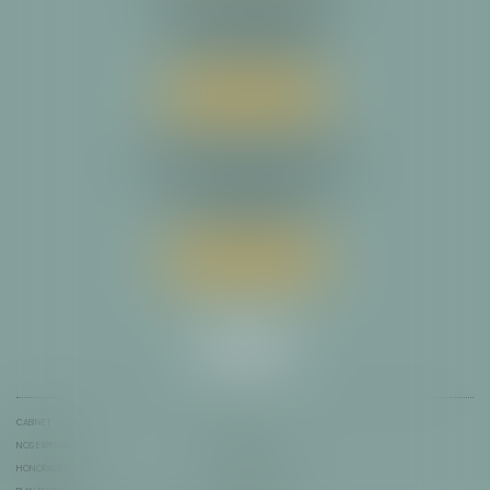
23 rue Magressolles
31780 CASTELGINEST
Tél :
05 34 31 64 30
Nous localiser
Cabinet secondaire
14 avenue de la Reine Victoria
64200 BIARRITZ
Tél :
05 34 31 64 30
Nous localiser
CABINET
ÉQUIPE
NOS EXPERTISES
ACTUS
HONORAIRES
CONTACT