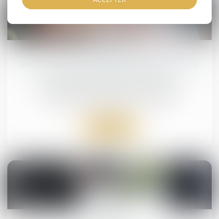
03
oct.
Réforme des droits de succession : ce que
propose la Cour des comptes
Droit de la famille, des personnes et de leur
patrimoine
/
Patrimoine et succession
Lire la suite
26
sept.