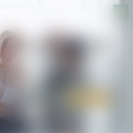
ALARY & ASSOCIÉS
Société d’avocats
SPÉCIALISTE DU DIVORCE ET DES
SUCCESSIONS
TOULOUSE / BIARRITZ
05 34 31 64 30
Rdv en ligne