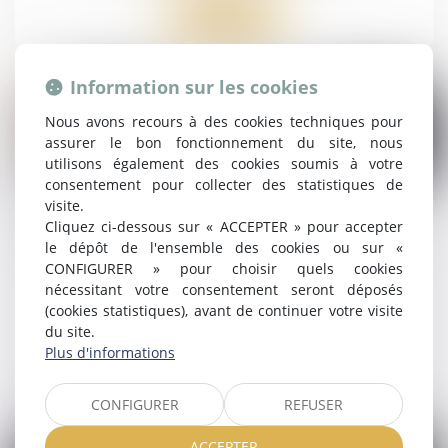
Lire la suite
Information sur les cookies
Nous avons recours à des cookies techniques pour
assurer le bon fonctionnement du site, nous
utilisons également des cookies soumis à votre
09
consentement pour collecter des statistiques de
oct.
visite.
Cliquez ci-dessous sur « ACCEPTER » pour accepter
Donation avec quasi-usufruit : les précisions
le dépôt de l'ensemble des cookies ou sur «
du fisc
CONFIGURER » pour choisir quels cookies
Droit de la famille, des personnes et de leur
nécessitant votre consentement seront déposés
patrimoine
/
Patrimoine et succession
(cookies statistiques), avant de continuer votre visite
du site.
Plus d'informations
Lire la suite
CONFIGURER
REFUSER
ACCEPTER