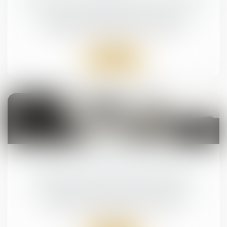
de solutions patrimoniales d'ici fin 2024
Droit de la famille, des personnes et de leur
patrimoine
/
Patrimoine et succession
Lire la suite
17
oct.
Epargne salariale : le déblocage pour
dissolution du PACS pas toujours aisé
Droit de la famille, des personnes et de leur
patrimoine
/
Patrimoine et succession