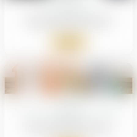
Contrat obsèques
Droit de la famille, des personnes et de leur
patrimoine
/
Patrimoine et succession
Lire la suite
19
sept.
La protection du patrimoine des majeurs
protégés
Droit de la famille, des personnes et de leur
patrimoine
/
Patrimoine et succession