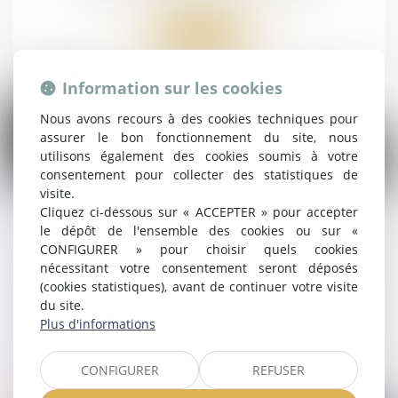
Lire la suite
Information sur les cookies
Nous avons recours à des cookies techniques pour
assurer le bon fonctionnement du site, nous
utilisons également des cookies soumis à votre
17
consentement pour collecter des statistiques de
oct.
visite.
Cliquez ci-dessous sur « ACCEPTER » pour accepter
Epargne salariale : le déblocage pour
le dépôt de l'ensemble des cookies ou sur «
dissolution du PACS pas toujours aisé
CONFIGURER » pour choisir quels cookies
nécessitant votre consentement seront déposés
Droit de la famille, des personnes et de leur
(cookies statistiques), avant de continuer votre visite
patrimoine
/
Patrimoine et succession
du site.
Plus d'informations
Lire la suite
CONFIGURER
REFUSER