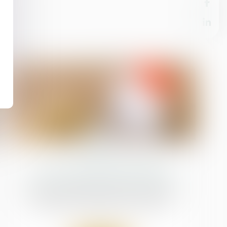
08
févr.
QPC : partage de l'indivision
successorale et principe d'égalité
Droit de la famille, des personnes et de leur
patrimoine
/
Patrimoine et succession