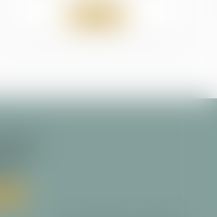
Lire la suite
ondaire
ine Victoria
RITZ
 64 30
liser