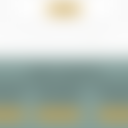
Lire la suite
...
<<
<
4
5
6
7
8
9
10
>
>>
ALARY & ASSOCIÉS
 principal
Cabinet secondaire
Cabinet sec
ançois Verdier
23 rue Magressolles
14 avenue de la Re
TOULOUSE
31780 CASTELGINEST
64200 BIAR
34 31 64 30
Tél :
05 34 31 64 30
Tél :
05 34 31
 localiser
Nous localiser
Nous loca