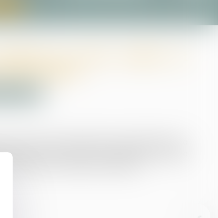
tact
brogé au bien aliéné et
: QPC rejetée
et succession
une mère et ses cinq enfants. Cette dernière en a
e ses parts à ses frères et les assigne en partage
s simples et en rapport de celles-ci...