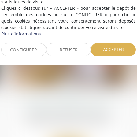
statistiques de visite.
Cliquez ci-dessous sur « ACCEPTER » pour accepter le dépôt de
l'ensemble des cookies ou sur « CONFIGURER » pour choisir
quels cookies nécessitant votre consentement seront déposés
(cookies statistiques), avant de continuer votre visite du site.
Plus d'informations
ACCEPTER
CONFIGURER
REFUSER
21
févr.
Le délai de prescription de l’action en
réduction : cinq ou deux ans ?
Droit de la famille, des personnes et de leur
patrimoine
/
Patrimoine et succession