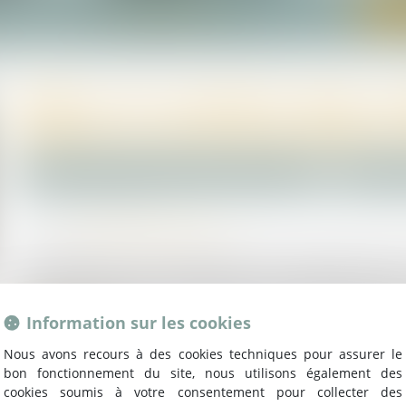
l
Cabinet
Équipe
Actus
Honoraires
Con
Nos expertises
Valeur du nouveau bien su
atteinte au droit de propriété 
Droit de la famille, des personnes et de leur patrimoine
Patrimoine 
Publié le :
29/02/2024
Source :
www.lemag-juridique.com
Un groupement foncier agricole a été constitué entre 
gardé l’usufruit. Après son décès, un de ses enfants cèd
et en requalification de la donation-partage en donation
Information sur les cookies
Lire la suite
Nous avons recours à des cookies techniques pour assurer le
bon fonctionnement du site, nous utilisons également des
cookies soumis à votre consentement pour collecter des