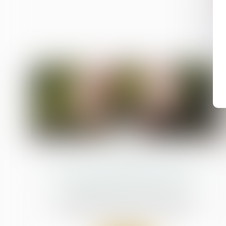
29
févr.
Valeur du nouveau bien subrogé au
bien aliéné et atteinte au droit de
propriété : QPC rejetée
Droit de la famille, des personnes et de leur
patrimoine
/
Patrimoine et succession