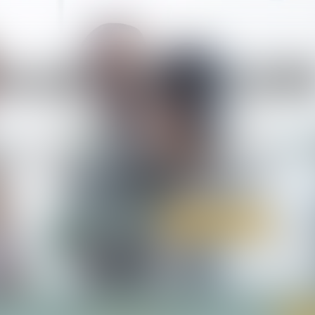
ALARY & ASSOCIÉ
Société d’avocats
LISTE DU DIVORCE ET DES SUCC
TOULOUSE / BIARRITZ
05 34 31 64 30
Rdv en ligne