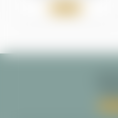
Lire la suite
Cabinet
29 allée Fr
31000 
Tél :
05 
Nous