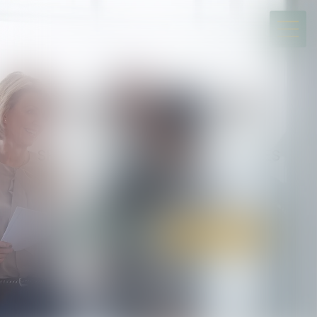
ALARY & ASSOCIÉS
Société d’avocats
SPÉCIALISTE DU DIVORCE ET DES
SUCCESSIONS
TOULOUSE / BIARRITZ
05 34 31 64 30
Rdv en ligne