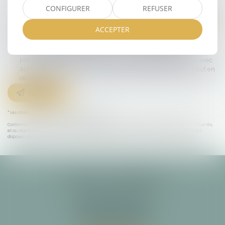
CODE DE VÉRIFICATION
CONFIGURER
REFUSER
ACCEPTER
UTILISATION DES DONNÉES
J'accepte que les informations saisies soient traitées
informatiquement par ALARY & ASSOCIES et l'hébergeur du
présent site dans le cadre de ma demande et de la relation avec
ALARY & ASSOCIES et/ou Maître Joséphine BOURREILLE qui peut en
découler.
Envoyer
* Les champs suivis d'un astérisque sont obligatoires.
Conformément à la loi n°78-17 du 6 janvier 1978 modifiée relative à l'informatique, aux fichiers et aux libertés,
et au règlement européen 2016/679, dit Règlement Général sur la Protection des Données (RGPD), vous
disposez d'un droit d'accès, de rectification, de suppression des informations qui vous concernent.
ALARY & ASSOCIÉS
Cabinet principal
29 allée François Verdier
31000 TOULOUSE