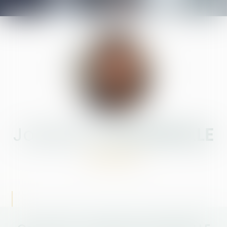
Joséphine
BOURREILLE
AVOCATE