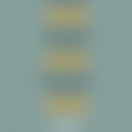
Tél :
05 34 31 64 30
Nous localiser
Cabinet secondaire
23 rue Magressolles
31780 CASTELGINEST
Tél :
05 34 31 64 30
Nous localiser
Cabinet secondaire
14 avenue de la Reine Victoria
64200 BIARRITZ
Tél :
05 34 31 64 30
Nous localiser