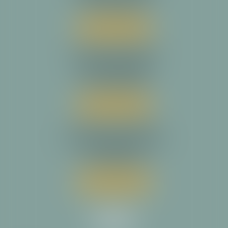
Tél :
05 34 31 64 30
Nous localiser
Cabinet secondaire
23 rue Magressolles
31780 CASTELGINEST
Tél :
05 34 31 64 30
Nous localiser
Cabinet secondaire
14 avenue de la Reine Victoria
64200 BIARRITZ
Tél :
05 34 31 64 30
Nous localiser