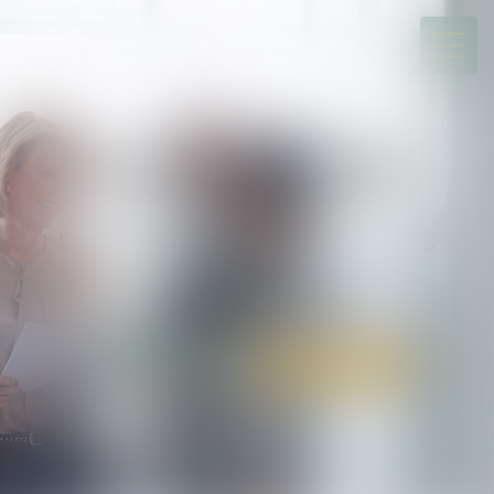
ALARY & ASSOCIÉS
Société d’avocats
SPÉCIALISTE DU DIVORCE ET DES
SUCCESSIONS
TOULOUSE / BIARRITZ
05 34 31 64 30
Rdv en ligne