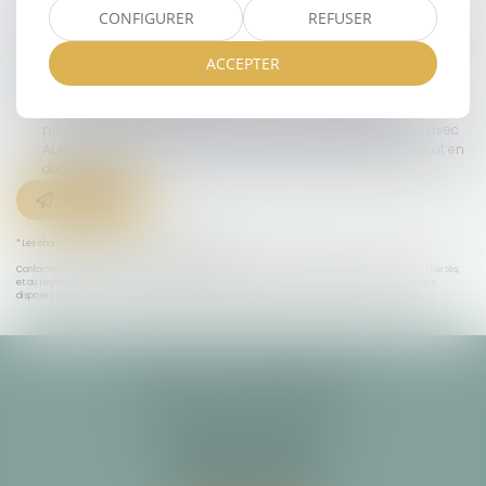
CODE DE VÉRIFICATION
CONFIGURER
REFUSER
ACCEPTER
UTILISATION DES DONNÉES
J'accepte que les informations saisies soient traitées
informatiquement par ALARY & ASSOCIES et l'hébergeur du
présent site dans le cadre de ma demande et de la relation avec
ALARY & ASSOCIES et/ou Maître Joséphine BOURREILLE qui peut en
découler.
Envoyer
* Les champs suivis d'un astérisque sont obligatoires.
Conformément à la loi n°78-17 du 6 janvier 1978 modifiée relative à l'informatique, aux fichiers et aux libertés,
et au règlement européen 2016/679, dit Règlement Général sur la Protection des Données (RGPD), vous
disposez d'un droit d'accès, de rectification, de suppression des informations qui vous concernent.
ALARY & ASSOCIÉS
Cabinet principal
29 allée François Verdier
31000 TOULOUSE