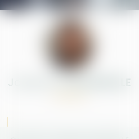
Joséphine
BOURREILLE
AVOCATE