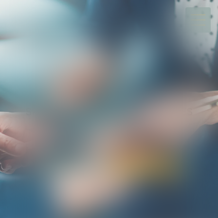
ALARY & ASSOCIÉS
Société d’avocats
SPÉCIALISTE DU DIVORCE ET DES
SUCCESSIONS
TOULOUSE / BIARRITZ
05 34 31 64 30
Rdv en ligne