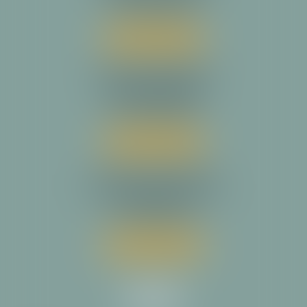
Tél :
05 34 31 64 30
Nous localiser
Cabinet secondaire
23 rue Magressolles
31780 CASTELGINEST
Tél :
05 34 31 64 30
Nous localiser
Cabinet secondaire
14 avenue de la Reine Victoria
64200 BIARRITZ
Tél :
05 34 31 64 30
Nous localiser