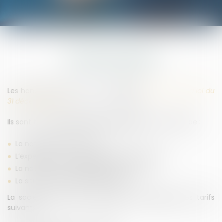
HONORAIRES
Les honoraires de l’Avocat sont
libres
(article 10 de la loi du
31 décembre 1971
)
.
Ils sont fixés,
en accord avec le client
, en fonction de :
La notoriété de l’Avocat,
L’expérience et la spécialisation de l’Avocat,
La nature et la complexité de l’affaire,
La situation financière du client.
La société d’avocats ALARY&ASSOCIÉS applique les tarifs
suivants :