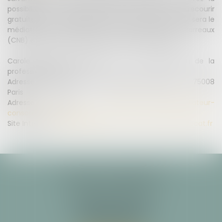
possibilité, en cas de litige avec un avocat, de recourir
gratuitement au Médiateur de la consommation qui sera le
médiateur national près du Conseil National des Barreaux
(CNB) et dont les coordonnées sont les suivantes :
Carole Pascarel, médiateur de la consommation de la
profession d’avocat
Adresse postale : CNB, 180 boulevard Haussmann – 75008
Paris
Adresse email :
mediateur-conso@mediateur-
consommation-avocat.fr
Site Internet :
https://mediateur-consommation-avocat.fr
ALARY & ASSOCIÉS
Cabinet principal
29 allée François Verdier
31000 TOULOUSE